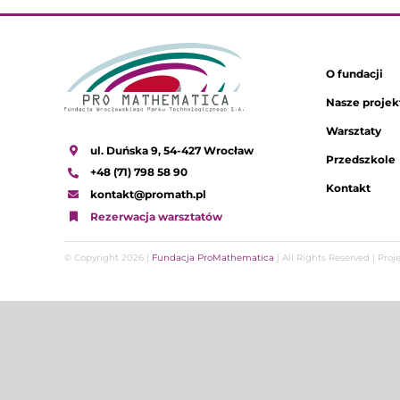
O fundacji
Nasze projek
Warsztaty
ul. Duńska 9, 54-427 Wrocław
Przedszkole
+48 (71) 798 58 90
Kontakt
kontakt@promath.pl
Rezerwacja warsztatów
© Copyright 2026 |
Fundacja ProMathematica
| All Rights Reserved | Pro