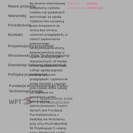
Na stronie internetowej
Polityce
.
Więcej
Nasze projekty
korzystamy z plików
prywatności
informacji.
cookies lub podobnych
Warsztaty
technologii za zgodą
Użytkownika wyrażoną
Przedszkole
przez korzystanie ze
strony bez zmiany
Kontakt
ustawień przeglądarki, w
celach zapewnienia
poprawnego
Projektujemy przyszłość
funkcjonowania strony,
bezpieczeństwa oraz w
Wrocławski Park Technologiczny
celach analitycznych i
statystycznych. W każdej
Standardy Ochrony Małoletnich
chwili Użytkownik może
cofnąć zgodę poprzez
Polityka prywatności
zmianę ustawień
przeglądarki. Użytkownik
może również z usuwać
Fundacja Wrocławskiego Parku
pliki cookie, które zostały
Technologicznego
już zapisane na
urządzeniu przez
przeglądarkę.
Administratorem Twoich
danych jest Fundacja
Pro Mathematica z
siedzibą we Wrocławiu,
przy ulicy Muchoborskiej
18. Przysługuje Ci więcej
praw. Możesz się z nimi