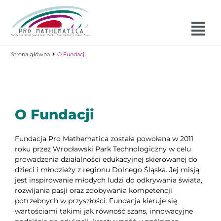
Skip
to
content
Tog
Nav
Strona główna
O Fundacji
O fundacji
Nasze projekty
Warsztaty
O Fundacji
Przedszkole
Fundacja Pro Mathematica została powołana w 2011
Kontakt
roku przez Wrocławski Park Technologiczny w celu
prowadzenia działalności edukacyjnej skierowanej do
dzieci i młodzieży z regionu Dolnego Śląska. Jej misją
jest inspirowanie młodych ludzi do odkrywania świata,
rozwijania pasji oraz zdobywania kompetencji
potrzebnych w przyszłości. Fundacja kieruje się
wartościami takimi jak równość szans, innowacyjne